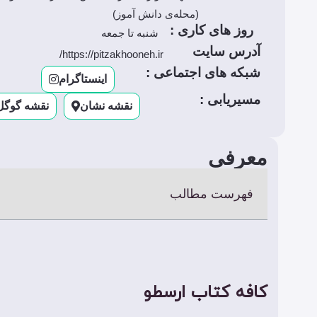
(محله‌ی دانش آموز)
روز های کاری :
شنبه تا جمعه
آدرس سایت
https://pitzakhooneh.ir/
شبکه های اجتماعی :
اینستاگرام
مسیریابی :
نقشه نشان
نقشه گوگل
معرفی
فهرست مطالب
کافه کتاب ارسطو