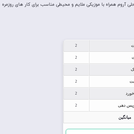
 آروم همراه با موزیکی ملایم و محیطی مناسب برای کار های روزمره
2
ت
2
2
ک
2
ت
2
خورد
2
یس دهی
میانگین