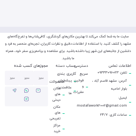
سایت ما به شما کمک می‌کند تا بهترین مکان‌های گردشگری، کافی‌شاپ‌ها و تفرج‌گاه‌های
مشهد را کشف کنید. با استفاده از اطلاعات دقیق و نظرات کاربران، تجربه‌ای منحصر به فرد و
دلنشین از جاذبه‌های این شهر زیبا داشته باشید. برای مشاهده و برنامه‌ریزی سفر خود، همراه
ما باشید.
مجوزهای کسب شده
اطلاعات تماس
دسترسی
حساب
دسته
تلفن: 09333096023
سریع
کاربری
بندی
قوانین
پیشخوان
آدرس: مشهد قاسم آباد ،
محصولات
و
علاقمندی
مکان
بلوار امامیه
مقررات
ها
های
ایمیل:
دیدنی
mostafawork2002@gmail.com
مکان
های
ساعات کاری: 24/7
تفریحی
مراکز
خرید