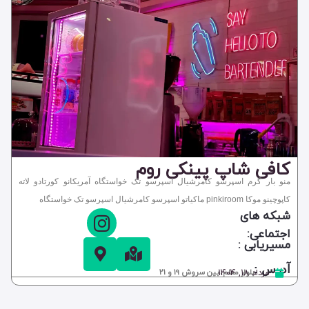
کافی شاپ پینکی روم
منو بار گرم اسپرسو کامرشیال اسپرسو تک خواستگاه آمریکانو کورتادو لاته
کاپوچینو موکا pinkiroom ماکیاتو اسپرسو کامرشیال اسپرسو تک خواستگاه
شبکه های
اجتماعی:
مسیریابی :
آدرس :
مرداد ۱۸, ۱۴۰۴
بلوار معلم، بین سروش 19 و 21