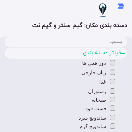
دسته بندی مکان: گیم سنتر و گیم نت
فیلتر دسته بندی
دور همی ها
زبان خارجی
غذا
رستوران
صبحانه
فست فود
ساندویچ سرد
ساندویچ گرم