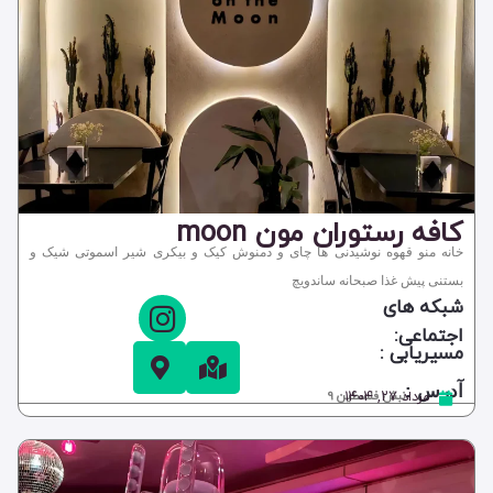
کافه رستوران مون moon
خانه منو قهوه نوشیدنی ها چای و دمنوش کیک و بیکری شیر اسموتی شیک و
بستنی پیش غذا صبحانه ساندویچ
شبکه های
اجتماعی:
مسیریابی :
آدرس :
مرداد ۲۷, ۱۴۰۴
نبش فلسطین 9