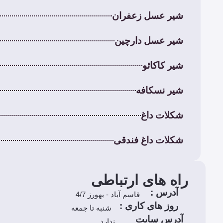
شیر عسل زعفران
شیر عسل دارچین
شیر کاکائو
شیر نسکافه
شکلات داغ
شکلات داغ فندقی
راه های ارتباطی
آدرس :
قاسم آباد - بهورز 4/7
روز های کاری :
شنبه تا جمعه
آدرس سایت
ندارد