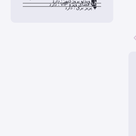
ویدئو پروژکتور : دارد
فضای ویژه VIP : دارد
پریز برق : دارد