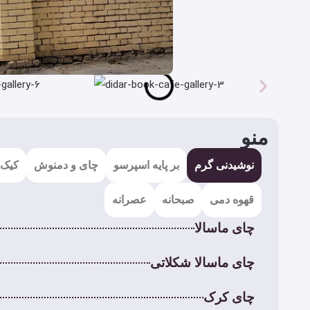
منو
نوشیدنی گرم
بر پایه اسپرسو
چای و دمنوش
کیک 
قهوه دمی
صبحانه
عصرانه
چای ماسالا
چای ماسالا شکلاتی
چای کرک