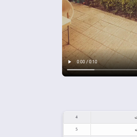
4
ت
5