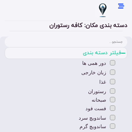
دسته بندی مکان: کافه رستوران
فیلتر دسته بندی
دور همی ها
زبان خارجی
غذا
رستوران
صبحانه
فست فود
ساندویچ سرد
ساندویچ گرم