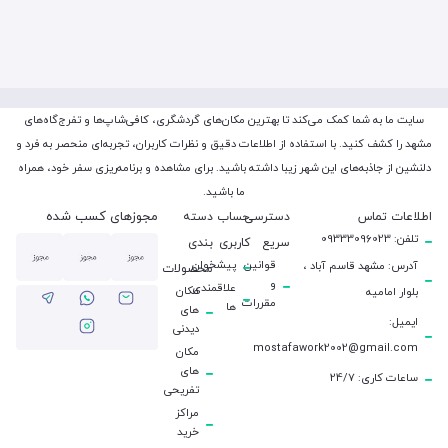
سایت ما به شما کمک می‌کند تا بهترین مکان‌های گردشگری، کافی‌شاپ‌ها و تفرج‌گاه‌های
مشهد را کشف کنید. با استفاده از اطلاعات دقیق و نظرات کاربران، تجربه‌ای منحصر به فرد و
دلنشین از جاذبه‌های این شهر زیبا داشته باشید. برای مشاهده و برنامه‌ریزی سفر خود، همراه
ما باشید.
مجوزهای کسب شده
اطلاعات تماس
دسترسی
حساب
دسته
تلفن: 09333096023
سریع
کاربری
بندی
قوانین
پیشخوان
آدرس: مشهد قاسم آباد ،
محصولات
و
علاقمندی
مکان
بلوار امامیه
مقررات
ها
های
ایمیل:
دیدنی
mostafawork2002@gmail.com
مکان
های
ساعات کاری: 24/7
تفریحی
مراکز
خرید