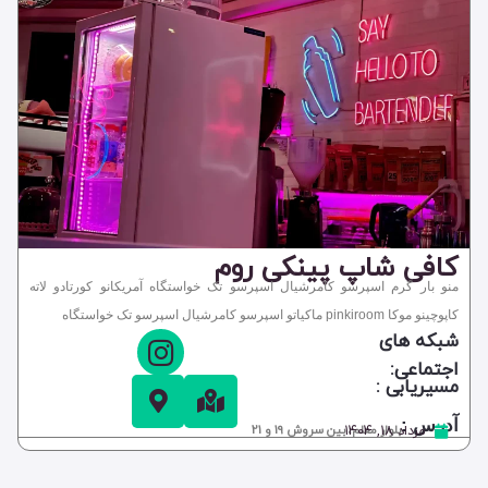
کافی شاپ پینکی روم
منو بار گرم اسپرسو کامرشیال اسپرسو تک خواستگاه آمریکانو کورتادو لاته
کاپوچینو موکا pinkiroom ماکیاتو اسپرسو کامرشیال اسپرسو تک خواستگاه
شبکه های
اجتماعی:
مسیریابی :
آدرس :
مرداد ۱۸, ۱۴۰۴
بلوار معلم، بین سروش 19 و 21