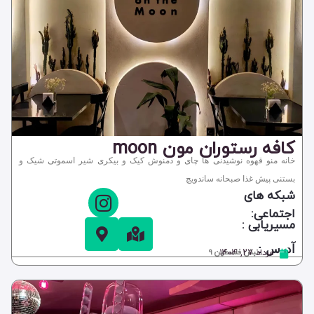
کافه رستوران مون moon
خانه منو قهوه نوشیدنی ها چای و دمنوش کیک و بیکری شیر اسموتی شیک و
بستنی پیش غذا صبحانه ساندویچ
شبکه های
اجتماعی:
مسیریابی :
آدرس :
مرداد ۲۷, ۱۴۰۴
نبش فلسطین 9