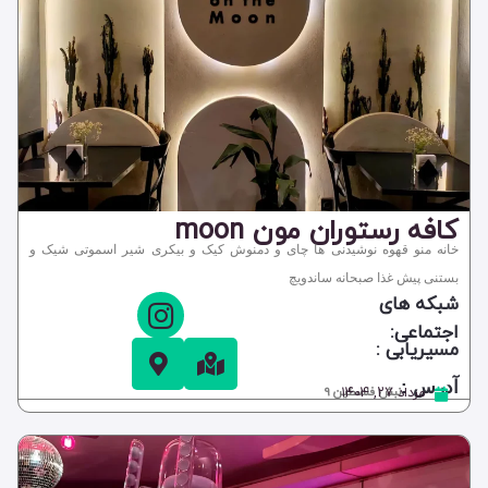
کافه رستوران مون moon
خانه منو قهوه نوشیدنی ها چای و دمنوش کیک و بیکری شیر اسموتی شیک و
بستنی پیش غذا صبحانه ساندویچ
شبکه های
اجتماعی:
مسیریابی :
آدرس :
مرداد ۲۷, ۱۴۰۴
نبش فلسطین 9