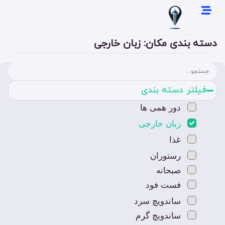
دسته بندی مکان: زبان خارجی
فیلتر دسته بندی
دور همی ها
زبان خارجی
غذا
رستوران
صبحانه
فست فود
ساندویچ سرد
ساندویچ گرم