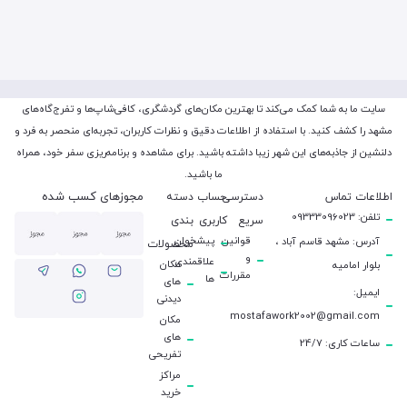
سایت ما به شما کمک می‌کند تا بهترین مکان‌های گردشگری، کافی‌شاپ‌ها و تفرج‌گاه‌های
مشهد را کشف کنید. با استفاده از اطلاعات دقیق و نظرات کاربران، تجربه‌ای منحصر به فرد و
دلنشین از جاذبه‌های این شهر زیبا داشته باشید. برای مشاهده و برنامه‌ریزی سفر خود، همراه
ما باشید.
مجوزهای کسب شده
اطلاعات تماس
دسترسی
حساب
دسته
تلفن: 09333096023
سریع
کاربری
بندی
قوانین
پیشخوان
آدرس: مشهد قاسم آباد ،
محصولات
و
علاقمندی
مکان
بلوار امامیه
مقررات
ها
های
ایمیل:
دیدنی
mostafawork2002@gmail.com
مکان
های
ساعات کاری: 24/7
تفریحی
مراکز
خرید