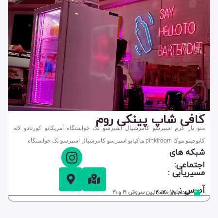
کافی شاپ پینکی روم
منو بار گرم اسپرسو کامرشیال اسپرسو تک خواستگاه آمریکانو کورتادو لاته
کاپوچینو موکا pinkiroom ماکیاتو اسپرسو کامرشیال اسپرسو تک خواستگاه
شبکه های
اجتماعی:
مسیریابی :
آدرس :
مرداد ۱۸, ۱۴۰۴
بلوار معلم، بین سروش 19 و 21