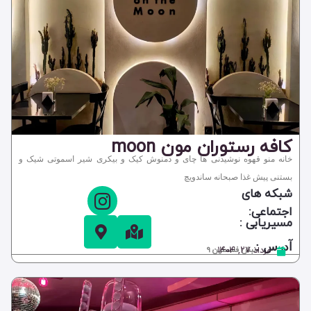
کافه رستوران مون moon
خانه منو قهوه نوشیدنی ها چای و دمنوش کیک و بیکری شیر اسموتی شیک و
بستنی پیش غذا صبحانه ساندویچ
شبکه های
اجتماعی:
مسیریابی :
آدرس :
مرداد ۲۷, ۱۴۰۴
نبش فلسطین 9