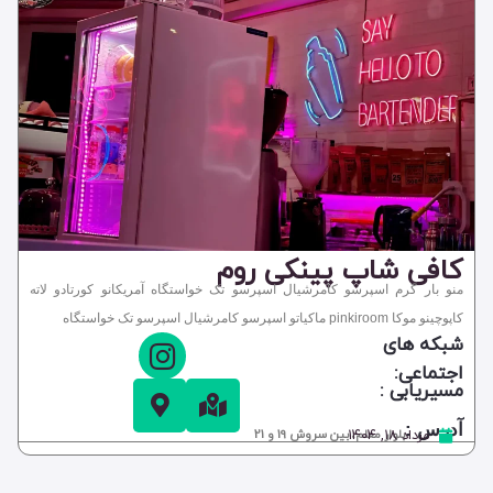
کافی شاپ پینکی روم
منو بار گرم اسپرسو کامرشیال اسپرسو تک خواستگاه آمریکانو کورتادو لاته
کاپوچینو موکا pinkiroom ماکیاتو اسپرسو کامرشیال اسپرسو تک خواستگاه
شبکه های
اجتماعی:
مسیریابی :
آدرس :
مرداد ۱۸, ۱۴۰۴
بلوار معلم، بین سروش 19 و 21