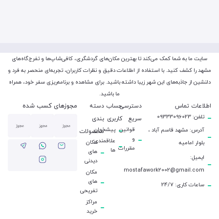
سایت ما به شما کمک می‌کند تا بهترین مکان‌های گردشگری، کافی‌شاپ‌ها و تفرج‌گاه‌های
مشهد را کشف کنید. با استفاده از اطلاعات دقیق و نظرات کاربران، تجربه‌ای منحصر به فرد و
دلنشین از جاذبه‌های این شهر زیبا داشته باشید. برای مشاهده و برنامه‌ریزی سفر خود، همراه
ما باشید.
مجوزهای کسب شده
اطلاعات تماس
دسترسی
حساب
دسته
تلفن: 09333096023
سریع
کاربری
بندی
قوانین
پیشخوان
آدرس: مشهد قاسم آباد ،
محصولات
و
علاقمندی
مکان
بلوار امامیه
مقررات
ها
های
ایمیل:
دیدنی
mostafawork2002@gmail.com
مکان
های
ساعات کاری: 24/7
تفریحی
مراکز
خرید