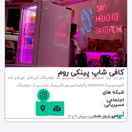
کافی شاپ پینکی روم
منو بار گرم اسپرسو کامرشیال اسپرسو تک خواستگاه آمریکانو کورتادو لاته
کاپوچینو موکا pinkiroom ماکیاتو اسپرسو کامرشیال اسپرسو تک خواستگاه
شبکه های
اجتماعی:
مسیریابی :
آدرس :
مرداد ۱۸, ۱۴۰۴
بلوار معلم، بین سروش 19 و 21