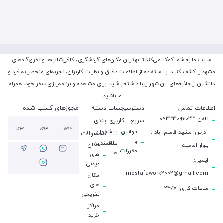
سایت ما به شما کمک می‌کند تا بهترین مکان‌های گردشگری، کافی‌شاپ‌ها و تفرج‌گاه‌های
مشهد را کشف کنید. با استفاده از اطلاعات دقیق و نظرات کاربران، تجربه‌ای منحصر به فرد و
دلنشین از جاذبه‌های این شهر زیبا داشته باشید. برای مشاهده و برنامه‌ریزی سفر خود، همراه
ما باشید.
مجوزهای کسب شده
اطلاعات تماس
دسترسی
حساب
دسته
تلفن: 09333096023
سریع
کاربری
بندی
قوانین
پیشخوان
آدرس: مشهد قاسم آباد ،
محصولات
و
علاقمندی
مکان
بلوار امامیه
مقررات
ها
های
ایمیل:
دیدنی
mostafawork2002@gmail.com
مکان
های
ساعات کاری: 24/7
تفریحی
مراکز
خرید