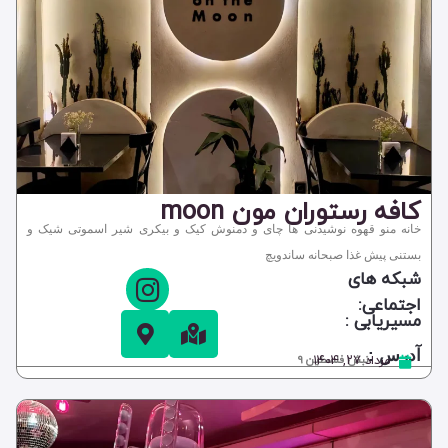
کافه رستوران مون moon
خانه منو قهوه نوشیدنی ها چای و دمنوش کیک و بیکری شیر اسموتی شیک و
بستنی پیش غذا صبحانه ساندویچ
شبکه های
اجتماعی:
مسیریابی :
آدرس :
مرداد ۲۷, ۱۴۰۴
نبش فلسطین 9