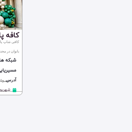
بیلیارد
پارک
شهربازی
گیم سنتر و گیم نت
کافه پا
مجموعه تفریحی
کافی شاپ پاپ
بانوان در محد
شبکه ها
مسیریابی
آدرس
سجاد ، حا
:
شهریور ۷, ۰۴