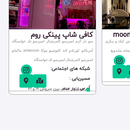
کافی شاپ پینکی روم
وش کیک و بیکری
منو بار گرم اسپرسو کامرشیال اسپرسو تک خواستگاه
انه ساندویچ
آمریکانو کورتادو لاته کاپوچینو موکا pinkiroom ماکیاتو
اسپرسو کامرشیال اسپرسو تک خواستگاه
شبکه های اجتماعی:
مسیریابی :
آدرس :
بلوار معلم، بین سروش 19 و 21
مرداد ۱۸, ۱۴۰۴